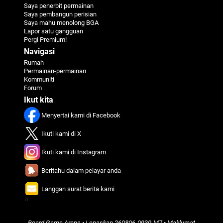
Saya penerbit permainan
Saya pembangun perisian
Saya mahu menolong BGA
Lapor satu gangguan
Pergi Premium!
Navigasi
Rumah
Permainan-permainan
Kommuniti
Forum
Ikut kita
Menyertai kami di Facebook
Ikuti kami di X
Ikuti kami di Instagram
Beritahu dalam pelayar anda
Langgan surat berita kami
π
Board Game Arena
• Lepaskan
260806-0930-M7
•
Maklumat