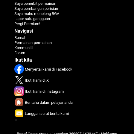
Saya penerbit permainan
Saya pembangun perisian
Saya mahu menolong BGA
Lapor satu gangguan
Pergi Premium!
Navigasi
Rumah
Permainan-permainan
Kommuniti
Forum
Ikut kita
Menyertai kami di Facebook
Ikuti kami di X
Ikuti kami di Instagram
Beritahu dalam pelayar anda
Langgan surat berita kami
π
Board Game Arena
• Lepaskan
260807-1629-M7
•
Maklumat