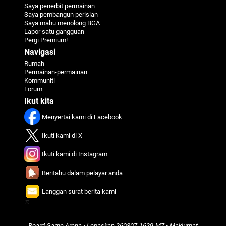
Saya penerbit permainan
Saya pembangun perisian
Saya mahu menolong BGA
Lapor satu gangguan
Pergi Premium!
Navigasi
Rumah
Permainan-permainan
Kommuniti
Forum
Ikut kita
Menyertai kami di Facebook
Ikuti kami di X
Ikuti kami di Instagram
Beritahu dalam pelayar anda
Langgan surat berita kami
π
Board Game Arena
• Lepaskan
260807-1629-M7
•
Maklumat