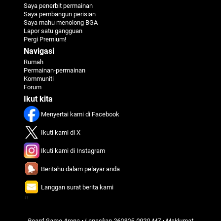
Saya penerbit permainan
Saya pembangun perisian
Saya mahu menolong BGA
Lapor satu gangguan
Pergi Premium!
Navigasi
Rumah
Permainan-permainan
Kommuniti
Forum
Ikut kita
Menyertai kami di Facebook
Ikuti kami di X
Ikuti kami di Instagram
Beritahu dalam pelayar anda
Langgan surat berita kami
π
Board Game Arena
• Lepaskan
260805-0920-M7
•
Maklumat