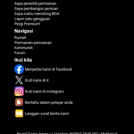
Saya penerbit permainan
Saya pembangun perisian
Saya mahu menolong BGA
Lapor satu gangguan
Pergi Premium!
Navigasi
Rumah
Permainan-permainan
Kommuniti
Forum
Ikut kita
Menyertai kami di Facebook
Ikuti kami di X
Ikuti kami di Instagram
Beritahu dalam pelayar anda
Langgan surat berita kami
π
Board Game Arena
• Lepaskan
260807-1629-M7
•
Maklumat