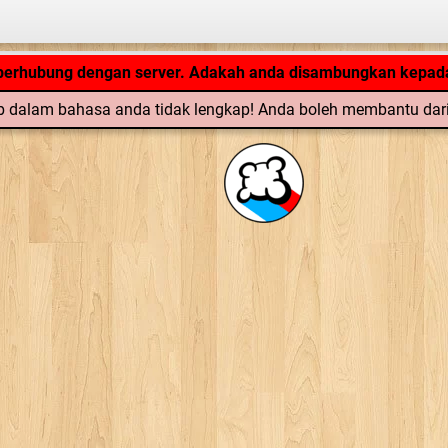
Aplikasi tengah loading... ...
 berhubung dengan server. Adakah anda disambungkan kepada
 dalam bahasa anda tidak lengkap! Anda boleh membantu dar