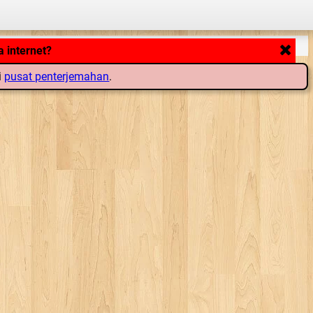
 internet?
i
pusat penterjemahan
.