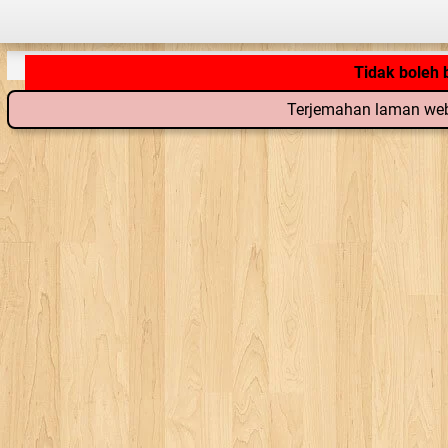
Tidak boleh
Terjemahan laman web