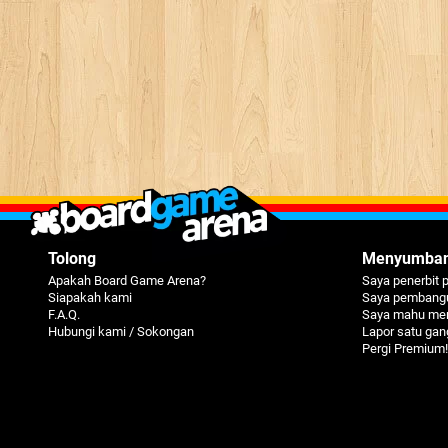
Tolong
Menyumba
Apakah Board Game Arena?
Saya penerbit 
Siapakah kami
Saya pembangu
F.A.Q.
Saya mahu me
Hubungi kami / Sokongan
Lapor satu ga
Pergi Premium!