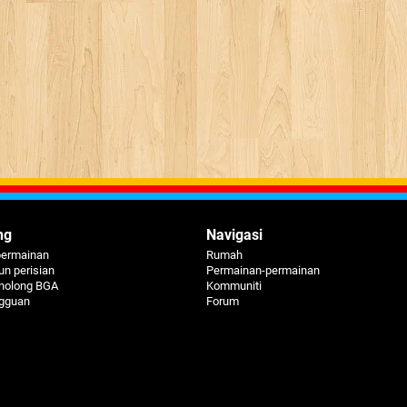
ng
Navigasi
permainan
Rumah
n perisian
Permainan-permainan
nolong BGA
Kommuniti
ngguan
Forum