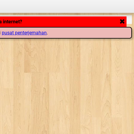
 internet?
i
pusat penterjemahan
.