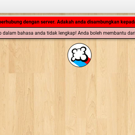
Aplikasi tengah loading... ...
 berhubung dengan server. Adakah anda disambungkan kepada
 dalam bahasa anda tidak lengkap! Anda boleh membantu dar