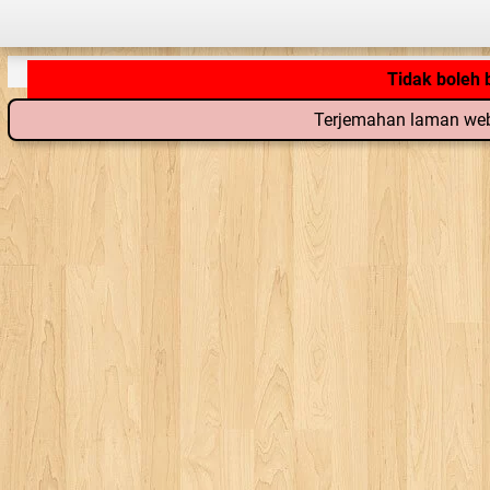
Tidak boleh
Terjemahan laman web