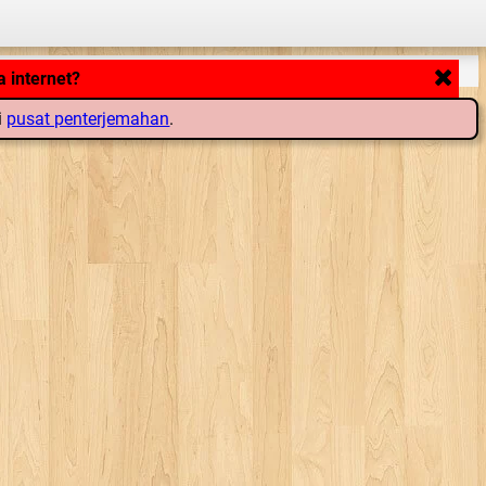
 internet?
i
pusat penterjemahan
.