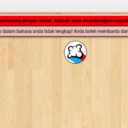
Aplikasi tengah loading... ...
 berhubung dengan server. Adakah anda disambungkan kepada
 dalam bahasa anda tidak lengkap! Anda boleh membantu dar