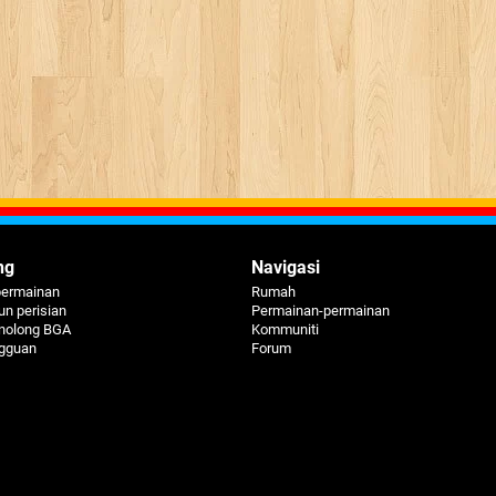
ng
Navigasi
permainan
Rumah
n perisian
Permainan-permainan
nolong BGA
Kommuniti
ngguan
Forum