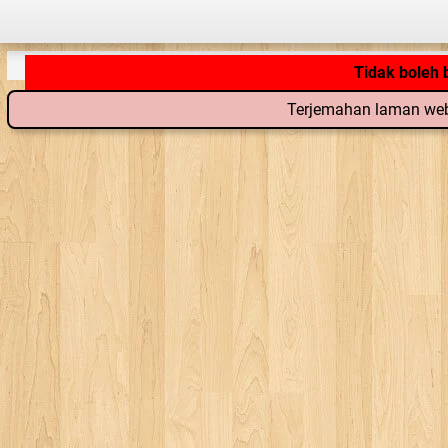
Tidak boleh
Terjemahan laman web