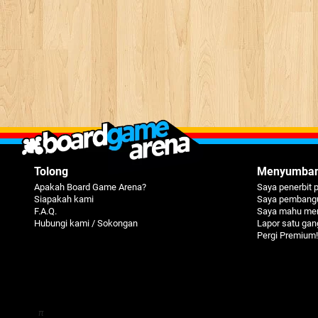
Tolong
Menyumba
Apakah Board Game Arena?
Saya penerbit 
Siapakah kami
Saya pembangu
F.A.Q.
Saya mahu me
Hubungi kami / Sokongan
Lapor satu ga
Pergi Premium!
π