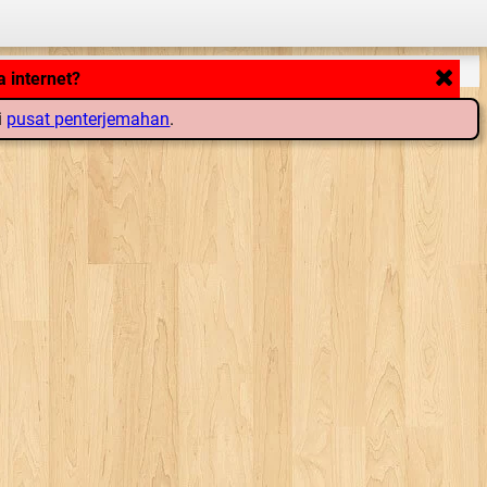
 internet?
i
pusat penterjemahan
.