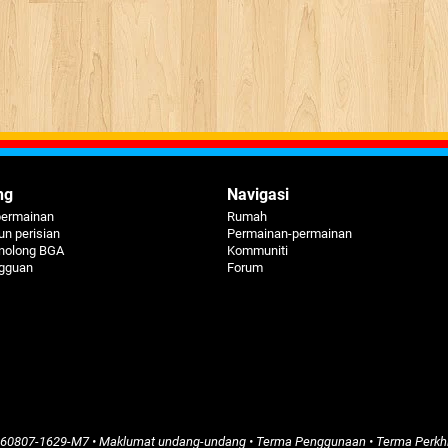
ng
Navigasi
permainan
Rumah
n perisian
Permainan-permainan
nolong BGA
Kommuniti
ngguan
Forum
260807-1629-M7
•
Maklumat undang-undang
•
Terma Penggunaan
•
Terma Perkh