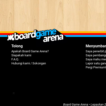
Tolong
Menyumba
Apakah Board Game Arena?
Saya penerbit 
Siapakah kami
Saya pembangu
F.A.Q.
Saya mahu me
Hubungi kami / Sokongan
Lapor satu ga
Pergi Premium!
π
Board Game Arena
• Lepaskan