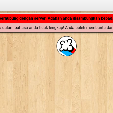
Aplikasi tengah loading... ...
 berhubung dengan server. Adakah anda disambungkan kepada
 dalam bahasa anda tidak lengkap! Anda boleh membantu dar