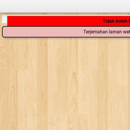
Tidak boleh
Terjemahan laman web