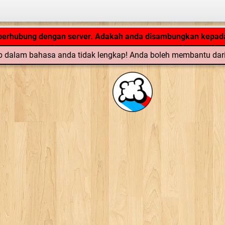
Aplikasi tengah loading... ...
 berhubung dengan server. Adakah anda disambungkan kepada
 dalam bahasa anda tidak lengkap! Anda boleh membantu dar