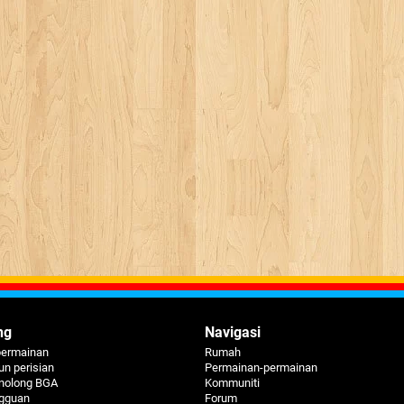
ng
Navigasi
permainan
Rumah
n perisian
Permainan-permainan
nolong BGA
Kommuniti
ngguan
Forum