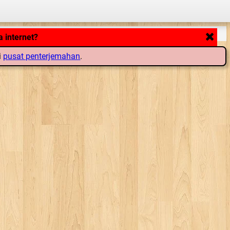
 internet?
i
pusat penterjemahan
.