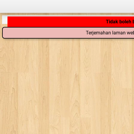
Tidak boleh
Terjemahan laman web