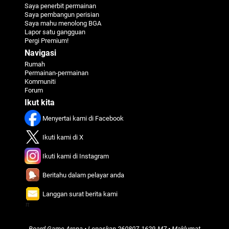
Saya penerbit permainan
Saya pembangun perisian
Saya mahu menolong BGA
Lapor satu gangguan
Pergi Premium!
Navigasi
Rumah
Permainan-permainan
Kommuniti
Forum
Ikut kita
Menyertai kami di Facebook
Ikuti kami di X
Ikuti kami di Instagram
Beritahu dalam pelayar anda
Langgan surat berita kami
π
Board Game Arena
• Lepaskan
260807-1629-M7
•
Maklumat