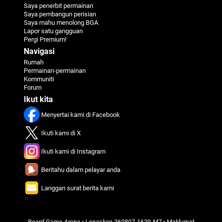
Saya penerbit permainan
Saya pembangun perisian
Saya mahu menolong BGA
Lapor satu gangguan
Pergi Premium!
Navigasi
Rumah
Permainan-permainan
Kommuniti
Forum
Ikut kita
Menyertai kami di Facebook
Ikuti kami di X
Ikuti kami di Instagram
Beritahu dalam pelayar anda
Langgan surat berita kami
π
Board Game Arena
• Lepaskan
260807-1629-M7
•
Maklumat