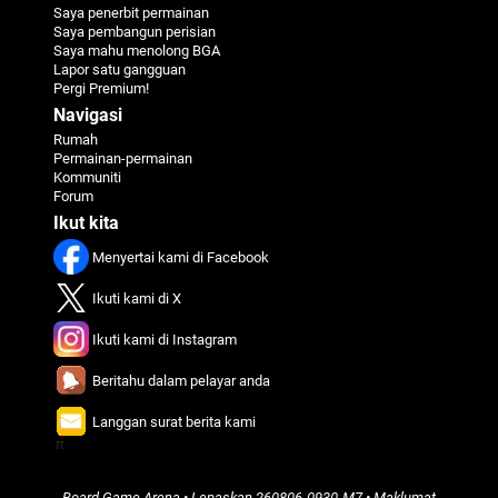
Saya penerbit permainan
Saya pembangun perisian
Saya mahu menolong BGA
Lapor satu gangguan
Pergi Premium!
Navigasi
Rumah
Permainan-permainan
Kommuniti
Forum
Ikut kita
Menyertai kami di Facebook
Ikuti kami di X
Ikuti kami di Instagram
Beritahu dalam pelayar anda
Langgan surat berita kami
π
Board Game Arena
• Lepaskan
260806-0930-M7
•
Maklumat