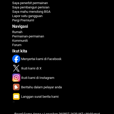
Saya penerbit permainan
Saya pembangun perisian
Saya mahu menolong BGA
Lapor satu gangguan
Pergi Premium!
Navigasi
Rumah
Permainan-permainan
Kommuniti
Forum
Ikut kita
Menyertai kami di Facebook
Ikuti kami di X
Ikuti kami di Instagram
Beritahu dalam pelayar anda
Langgan surat berita kami
π
Board Game Arena
• Lepaskan
260807-1629-M7
•
Maklumat