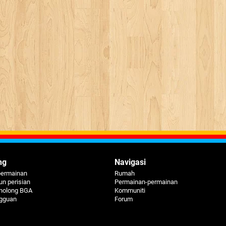
ng
Navigasi
permainan
Rumah
n perisian
Permainan-permainan
nolong BGA
Kommuniti
ngguan
Forum